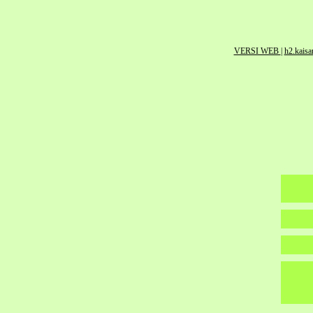
VERSI WEB
|
h2.kaisa