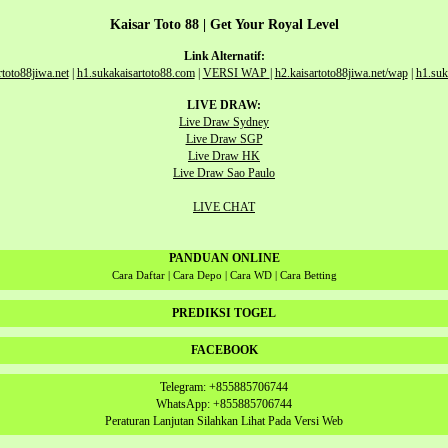
Kaisar Toto 88 | Get Your Royal Level
Link Alternatif:
rtoto88jiwa.net
|
h1.sukakaisartoto88.com
|
VERSI WAP
|
h2.kaisartoto88jiwa.net/wap
|
h1.suk
LIVE DRAW:
Live Draw Sydney
Live Draw SGP
Live Draw HK
Live Draw Sao Paulo
LIVE CHAT
PANDUAN ONLINE
Cara Daftar | Cara Depo | Cara WD | Cara Betting
PREDIKSI TOGEL
FACEBOOK
Telegram: +855885706744
WhatsApp: +855885706744
Peraturan Lanjutan Silahkan Lihat Pada Versi Web