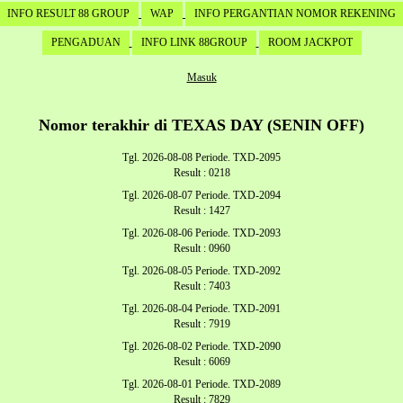
INFO RESULT 88 GROUP
WAP
INFO PERGANTIAN NOMOR REKENING
PENGADUAN
INFO LINK 88GROUP
ROOM JACKPOT
Masuk
Nomor terakhir di TEXAS DAY (SENIN OFF)
Tgl. 2026-08-08 Periode. TXD-2095
Result : 0218
Tgl. 2026-08-07 Periode. TXD-2094
Result : 1427
Tgl. 2026-08-06 Periode. TXD-2093
Result : 0960
Tgl. 2026-08-05 Periode. TXD-2092
Result : 7403
Tgl. 2026-08-04 Periode. TXD-2091
Result : 7919
Tgl. 2026-08-02 Periode. TXD-2090
Result : 6069
Tgl. 2026-08-01 Periode. TXD-2089
Result : 7829