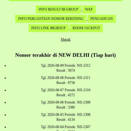
INFO RESULT 88 GROUP
WAP
INFO PERGANTIAN NOMOR REKENING
PENGADUAN
INFO LINK 88GROUP
ROOM JACKPOT
Masuk
Nomor terakhir di NEW DELHI (Tiap hari)
Tgl. 2026-08-09 Periode. ND-2312
Result : 5074
Tgl. 2026-08-08 Periode. ND-2311
Result : 9758
Tgl. 2026-08-07 Periode. ND-2310
Result : 4272
Tgl. 2026-08-06 Periode. ND-2309
Result : 3380
Tgl. 2026-08-05 Periode. ND-2308
Result : 4134
Tgl. 2026-08-04 Periode. ND-2307